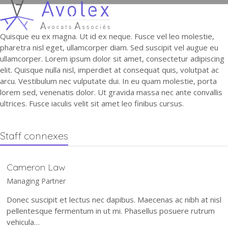
Open
Close
Skip
to
mobile
mobile
content
Quisque eu ex magna. Ut id ex neque. Fusce vel leo molestie,
menu
menu
pharetra nisl eget, ullamcorper diam. Sed suscipit vel augue eu
ullamcorper. Lorem ipsum dolor sit amet, consectetur adipiscing
elit. Quisque nulla nisl, imperdiet at consequat quis, volutpat ac
arcu. Vestibulum nec vulputate dui. In eu quam molestie, porta
lorem sed, venenatis dolor. Ut gravida massa nec ante convallis
ultrices. Fusce iaculis velit sit amet leo finibus cursus.
Staff connexes
Cameron Law
Managing Partner
Donec suscipit et lectus nec dapibus. Maecenas ac nibh at nisl
pellentesque fermentum in ut mi. Phasellus posuere rutrum
vehicula…