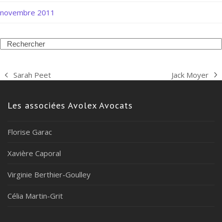
novembre 2011
Search
Jack Moyer
Sarah Peet
next
previous
post:
post:
Les associées Avolex Avocats
Florise Garac
Xavière Caporal
Virginie Berthier-Goulley
Célia Martin-Grit