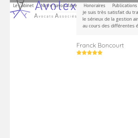
Skip
Le cabinet
Notre savoir-faire
Honoraires
Publications
to
Je suis très satisfait du 
content
le sérieux de la gestion a
au cours des différentes 
Franck Boncourt
Rating:
5