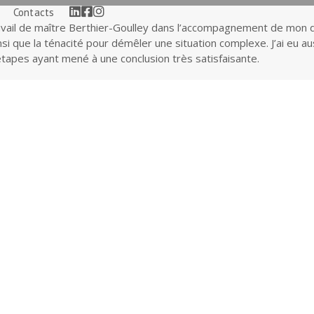
Linkedin
Facebook
Contacts
travail de maître Berthier-Goulley dans l’accompagnement de mon dos
insi que la ténacité pour démêler une situation complexe. J’ai eu a
étapes ayant mené à une conclusion très satisfaisante.