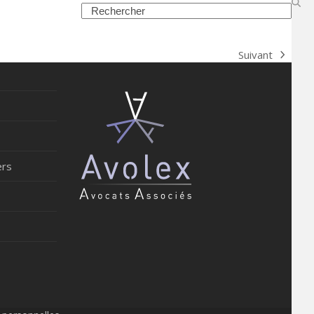
Search
Suivant
next
post:
ers