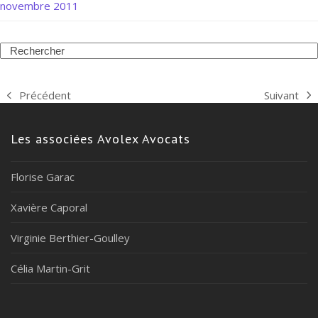
novembre 2011
Search
Suivant
Précédent
next
previous
post:
post:
Les associées Avolex Avocats
Florise Garac
Xavière Caporal
Virginie Berthier-Goulley
Célia Martin-Grit