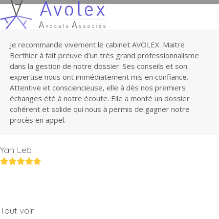
Open
Close
Skip
to
mobile
mobile
content
menu
menu
Je recommande vivement le cabinet AVOLEX. Maitre
Berthier à fait preuve d’un très grand professionnalisme
dans la gestion de notre dossier. Ses conseils et son
expertise nous ont immédiatement mis en confiance.
Attentive et consciencieuse, elle à dès nos premiers
échanges été à notre écoute. Elle a monté un dossier
cohérent et solide qui nous à permis de gagner notre
procès en appel.
Yan Leb
Rating:
5
Tout voir