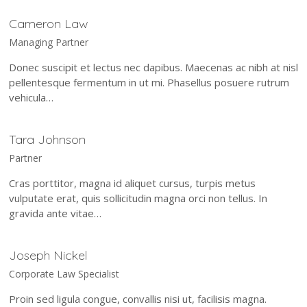
Cameron Law
Managing Partner
Donec suscipit et lectus nec dapibus. Maecenas ac nibh at nisl
pellentesque fermentum in ut mi. Phasellus posuere rutrum
vehicula…
Tara Johnson
Partner
Cras porttitor, magna id aliquet cursus, turpis metus
vulputate erat, quis sollicitudin magna orci non tellus. In
gravida ante vitae…
Joseph Nickel
Corporate Law Specialist
Proin sed ligula congue, convallis nisi ut, facilisis magna.