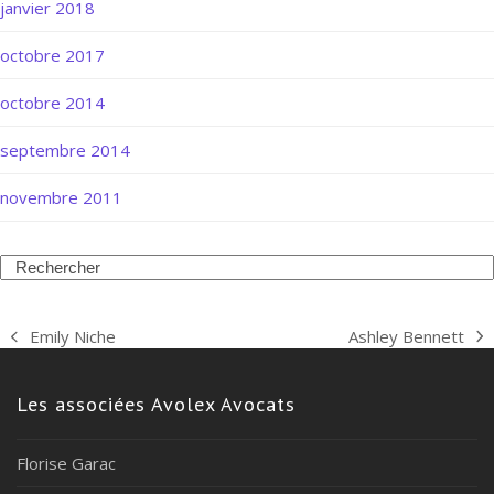
janvier 2018
octobre 2017
octobre 2014
septembre 2014
novembre 2011
Search
Ashley Bennett
Emily Niche
next
previous
post:
post:
Les associées Avolex Avocats
Florise Garac