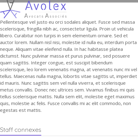
Open
Close
Skip
to
mobile
mobile
content
Pellentesque vel justo eu orci sodales aliquet. Fusce sed massa
menu
menu
scelerisque, fringilla nibh ac, consectetur ligula. Proin ut vehicula
libero. Curabitur non turpis in sem elementum ornare. Sed et
auctor lorem. Nullam nisl nisi, molestie id nulla eu, interdum porta
neque. Aliquam vitae eleifend nulla. In hac habitasse platea
dictumst. Nunc pulvinar massa et purus pulvinar, sed posuere
quam sagittis. Integer congue, est suscipit bibendum
scelerisque, leo lorem venenatis magna, at venenatis nunc mi vel
tellus. Maecenas nulla magna, lobortis vitae sagittis ut, imperdiet
id mauris. Nunc sagittis sem vel nulla viverra, et scelerisque
metus convallis. Donec nec ultrices sem. Vivamus finibus mi quis
tellus scelerisque mattis. Nulla sem elit, molestie eget maximus
quis, molestie ac felis. Fusce convallis mi ac elit commodo, non
egestas est mattis.
Staff connexes